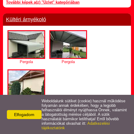
További képek a(z) "Üzlet" kategóriában
Kültéri árnyékoló
Pergola
Pergola
Loggia
Weboldalunk sütiket (cookie) használ működése
folyamán annak érdekében, hogy a legjobb
További képek a(z) "Kültéri árnyékoló" kategóriában
felhasználói élményt nyújthassa Önnek, valamint
Elfogadom
a látogatottság mérése céljából. A sütik
használatát bármikor letilthatja! Erről bővebb
információkat olvashat itt:
Adatkezelési
Pliszé árnyékoló
tájékoztatónk