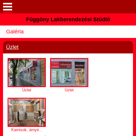
Keresés
Függöny Lakberendezési Stúdió
Bemutatkozás
Galéria
Elérhetőségek
Üzlet
Szolgáltatások
Galéria
Üzlet
Üzlet
Karnisok, árnyé...